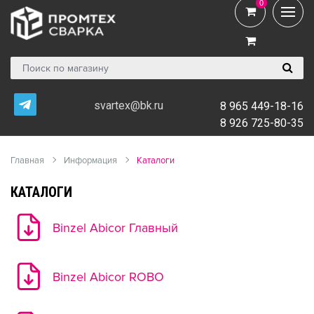
0
0
svartex@bk.ru
8 965 449-18-16
8 926 725-80-35
Главная
Информация
Каталоги
КАТАЛОГИ
Binzel Abicor Главный
Binzel Abicor ROBO